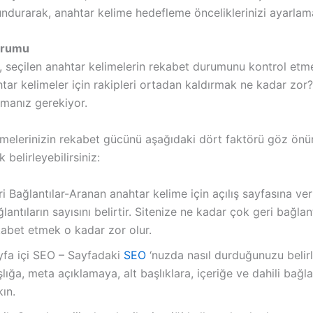
ndurarak, anahtar kelime hedefleme önceliklerinizi ayarlama
urumu
 seçilen anahtar kelimelerin rekabet durumunu kontrol etme
tar kelimeler için rakipleri ortadan kaldırmak ne kadar zor
lmanız gerekiyor.
imelerinizin rekabet gücünü aşağıdaki dört faktörü göz ön
 belirleyebilirsiniz:
i Bağlantılar-Aranan anahtar kelime için açılış sayfasına ver
lantıların sayısını belirtir. Sitenize ne kadar çok geri bağlan
kabet etmek o kadar zor olur.
yfa içi SEO – Sayfadaki
SEO
‘nuzda nasıl durduğunuzu belir
lığa, meta açıklamaya, alt başlıklara, içeriğe ve dahili bağla
ın.