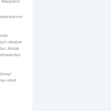
. Rakiplerin
ralamalarının
ahtar
 için rekabet
dur. Ancak
elimelerden
elimeyi
en etkili