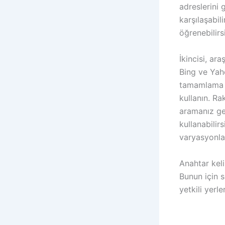
adreslerini 
karşılaşabil
öğrenebilirsi
İkincisi, ar
Bing ve Yah
tamamlama ö
kullanın. Ra
aramanız ge
kullanabilir
varyasyonlar
Anahtar keli
Bunun için s
yetkili yerl