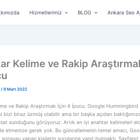
kımızda
Hizmetlerimiz
BLOG
Ankara Seo A
ar Kelime ve Rakip Araştırmak
cu
r
/
9 Mart 2022
ime ve Rakip Araştırmak İçin 4 İpucu. Google Hummingbird
i bizi biraz üzmüş olabilir ama bir başka açıdan baktığımız
rsat sunduğunu görüyoruz. Artık en iyi anahtar kelimeleri e
le etmenize gerek yok. Bu güncellemenin temel amacı, Goo
 sorgusu yapan kişilerin sorularına yanıt bulmaktı. Sayfanız