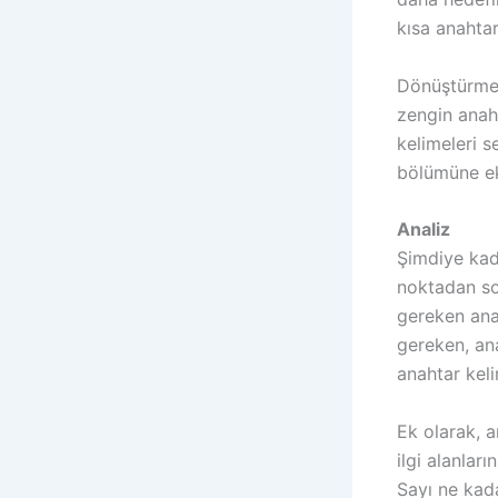
kısa anahtar
Dönüştürmen
zengin anaht
kelimeleri s
bölümüne ek
Analiz
Şimdiye kada
noktadan so
gereken ana
gereken, an
anahtar keli
Ek olarak, 
ilgi alanları
Sayı ne kada