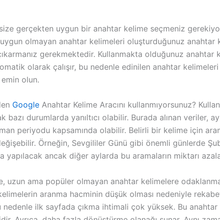
size gerçekten uygun bir anahtar kelime seçmeniz gerekiyo
 uygun olmayan anahtar kelimeleri oluşturduğunuz anahtar 
 çıkarmanız gerekmektedir. Kullanmakta olduğunuz anahtar 
matik olarak çalışır, bu nedenle edinilen anahtar kelimeleri
 emin olun.
den
Google
Anahtar Kelime Aracını kullanmıyorsunuz? Kullan
cak bazı durumlarda yanıltıcı olabilir. Burada alınan veriler, a
zaman periyodu kapsamında olabilir. Belirli bir kelime için ar
ğişebilir. Örneğin, Sevgililer Günü gibi önemli günlerde Şu
 yapılacak ancak diğer aylarda bu aramaların miktarı azalab
e, uzun ama popüler olmayan anahtar kelimelere odaklanman
kelimelerin aranma hacminin düşük olması nedeniyle rekabe
u nedenle ilk sayfada çıkma ihtimali çok yüksek. Bu anahtar 
idir. Ayrıca, daha fazla dönüştürme olanağı sunar. Aynı za