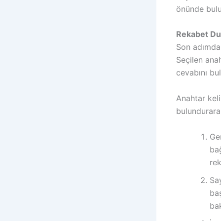
önünde bulu
Rekabet D
Son adımda,
Seçilen anah
cevabını bu
Anahtar kel
bulundurarak
Ger
bağ
re
Sa
baş
bak