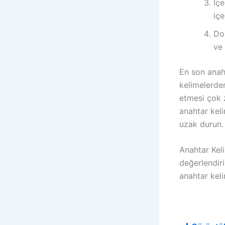
İçe
içe
Dom
ve 
En son anah
kelimelerden
etmesi çok 
anahtar kel
uzak durun.
Anahtar Keli
değerlendiri
anahtar keli