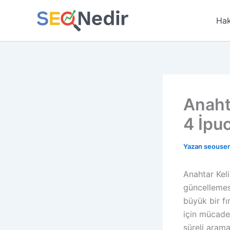
İçeriğe
atla
Hak
Anaht
4 İpu
Yazan
seouse
Anahtar Kel
güncellemes
büyük bir fı
için mücade
süreli arama