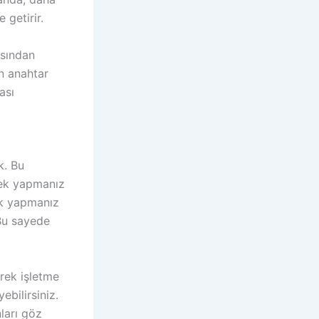
 getirir.
ısından
an anahtar
ası
k. Bu
Tek yapmanız
ek yapmanız
Bu sayede
rek işletme
ebilirsiniz.
ları göz