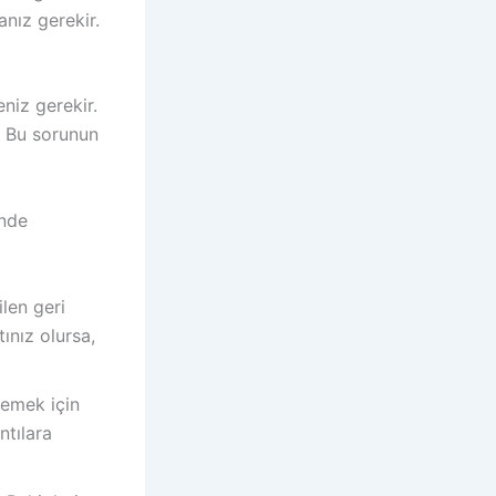
nız gerekir.
niz gerekir.
? Bu sorunun
ünde
ilen geri
tınız olursa,
lemek için
ntılara