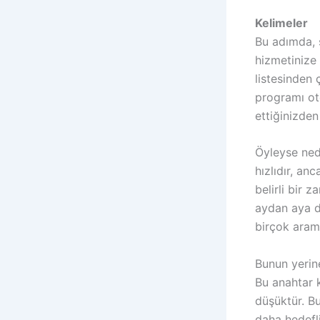
Kelimeler
Bu adımda, 
hizmetinize
listesinden
programı oto
ettiğinizden
Öyleyse ne
hızlıdır, an
belirli bir 
aydan aya de
birçok arama
Bunun yerin
Bu anahtar 
düşüktür. B
daha hedefl