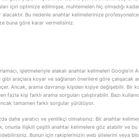
ları için optimize edilmişse, muhtemelen hiç olmadığı kadar
r alacaktır. Bu nedenle anahtar kelimelerinize profesyonelc
ize buna göre karar vermelisiniz.
lamacı, işletmeleriyle alakalı anahtar kelimeleri Google’ın 
 gibi araçlara koyar ve sağlanan önerilere göre çalışacak a
eçer. Ancak, arama davranışı kişiden kişiye değişebilir. Bir 
n fazla kişi farklı arama sorguları çalıştırabilir. Bazı kullanıc
 ancak tamamen farklı sorgular yürütüyor.
da daha yaratıcı ve yenilikçi olmalısınız. Bir anahtar kelime
, onunla ilişkili çeşitli anahtar kelimelere göz atabilir ve bu
idebilirsiniz. Bunun için rakiplerinizin web sitelerini veya bl