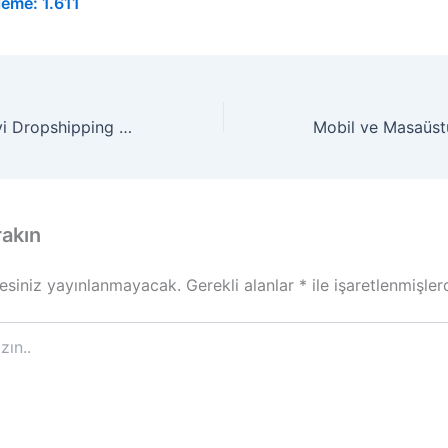
leme:
1.611
Almanya’nın En İyi Dropshipping B2B,C2C ve B2C Mağazası
rakın
esiniz yayınlanmayacak.
Gerekli alanlar
*
ile işaretlenmişler