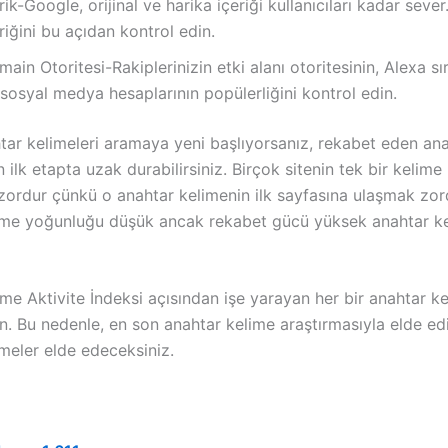
rik-Google, orijinal ve harika içeriği kullanıcıları kadar sever
riğini bu açıdan kontrol edin.
ain Otoritesi-Rakiplerinizin etki alanı otoritesinin, Alexa sı
sosyal medya hesaplarının popülerliğini kontrol edin.
tar kelimeleri aramaya yeni başlıyorsanız, rekabet eden an
 ilk etapta uzak durabilirsiniz. Birçok sitenin tek bir kelime
zordur çünkü o anahtar kelimenin ilk sayfasına ulaşmak zor
ime yoğunluğu düşük ancak rekabet gücü yüksek anahtar k
me Aktivite İndeksi açısından işe yarayan her bir anahtar k
n. Bu nedenle, en son anahtar kelime araştırmasıyla elde edil
meler elde edeceksiniz.