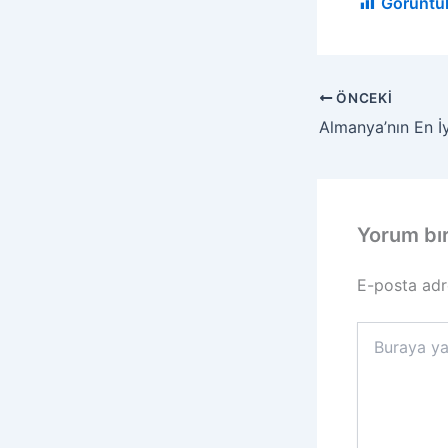
Görüntü
ÖNCEKI
Yorum bı
E-posta adr
Buraya
yazın..