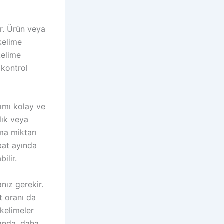
r. Ürün veya
kelime
kelime
 kontrol
ımı kolay ve
ylık veya
ama miktarı
bat ayında
ilir.
ız gerekir.
t oranı da
kelimeler
manda, daha