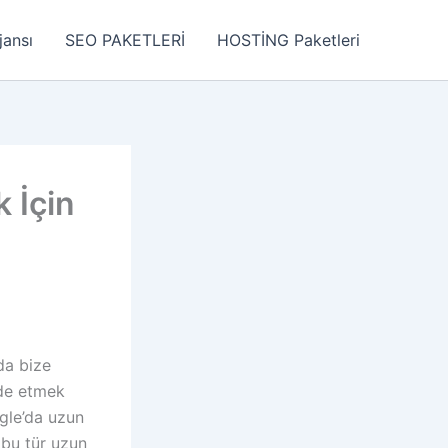
jansı
SEO PAKETLERİ
HOSTİNG Paketleri
 İçin
da bize
lde etmek
gle’da uzun
 bu tür uzun