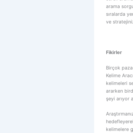
arama sorgu
sıralarda ye
ve stratejin
Fikirler
Birçok pazar
Kelime Aracı
kelimeleri s
ararken birde
şeyi arıyor
Araştırmanız
hedefleyerek
kelimelere g