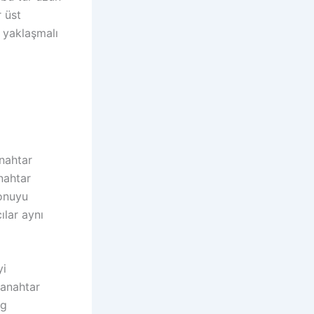
 üst
e yaklaşmalı
Anahtar
nahtar
konuyu
ılar aynı
yi
 anahtar
og