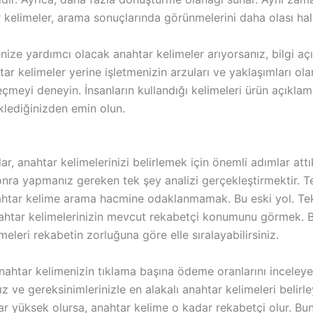
 kelimeler, arama sonuçlarında görünmelerini daha olası hale
ize yardımcı olacak anahtar kelimeler arıyorsanız, bilgi aç
ar kelimeler yerine işletmenizin arzuları ve yaklaşımları ol
eçmeyi deneyin. İnsanların kullandığı kelimeleri ürün açıklam
lediğinizden emin olun.
r, anahtar kelimelerinizi belirlemek için önemli adımlar attı
nra yapmanız gereken tek şey analizi gerçekleştirmektir. 
htar kelime arama hacmine odaklanmamak. Bu eski yol. T
ahtar kelimelerinizin mevcut rekabetçi konumunu görmek. 
meleri rekabetin zorluğuna göre elle sıralayabilirsiniz.
anahtar kelimenizin tıklama başına ödeme oranlarını inceleye
nız ve gereksinimlerinizle en alakalı anahtar kelimeleri belirley
r yüksek olursa, anahtar kelime o kadar rekabetçi olur. Bun