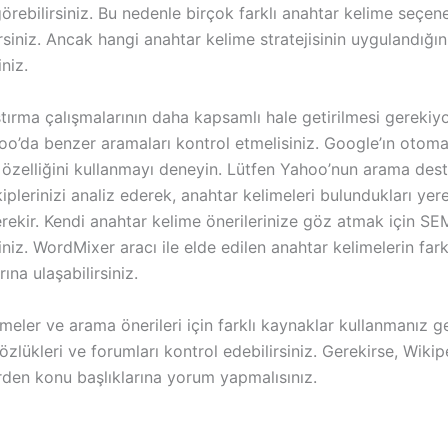
görebilirsiniz. Bu nedenle birçok farklı anahtar kelime seçene
irsiniz. Ancak hangi anahtar kelime stratejisinin uygulandığın
niz.
aştırma çalışmalarının daha kapsamlı hale getirilmesi gerekiy
oo’da benzer aramaları kontrol etmelisiniz. Google’ın otoma
zelliğini kullanmayı deneyin. Lütfen Yahoo’nun arama deste
kiplerinizi analiz ederek, anahtar kelimeleri bulundukları yer
rekir. Kendi anahtar kelime önerilerinize göz atmak için SE
siniz. WordMixer aracı ile elde edilen anahtar kelimelerin fark
ına ulaşabilirsiniz.
meler ve arama önerileri için farklı kaynaklar kullanmanız ge
özlükleri ve forumları kontrol edebilirsiniz. Gerekirse, Wikip
erden konu başlıklarına yorum yapmalısınız.