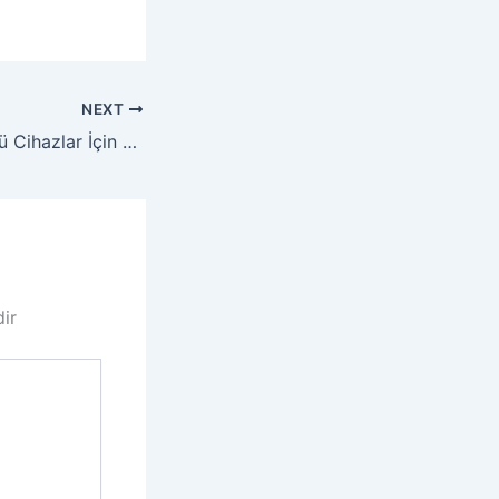
NEXT
Mobil ve Masaüstü Cihazlar İçin Seo Optimizasyonu Nasıl Yapılır?
dir