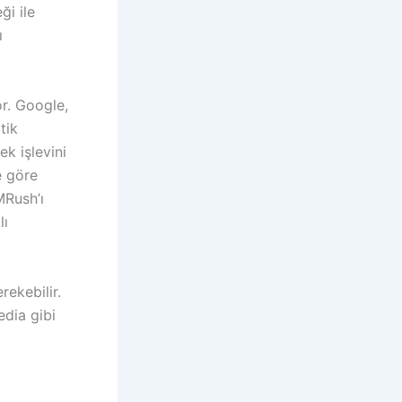
ği ile
ı
or. Google,
tik
k işlevini
e göre
MRush’ı
lı
rekebilir.
edia gibi