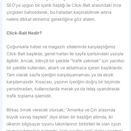
SEO’ya uygun bir içerik başlığı ile Click-Bait arasındaki ince
çizgiden bahsederek, bu hatadan kaçınabilmek adına
nelere dikkat etmemiz gerektiğine göz atalım.
Click-Bait Nedir?
Çoğunlukla haber ve magazin sitelerinde karşılaştığımız
Click-Bait başlıklar, genel hatları ile sayfa içerisindeki yazıyla
ilgilidir. Ancak, bilinçili bir şekilde “trafik çekmek” için yanıltıcı
bir şekilde kullanılan, abartı ve aldatmaca içeren başlıklardır.
Tam olarak sayfa içeriğini karşılayamaması ya da eksik
karşılamasıdır. Kısacası, yazının içeriğini doğru bir biçimde
yansıtmadan, kullanıcılarda merak ya da telaş uyandırarak
trafik toplama işlemidir.
Bİrkaç örnek verecek olursak; “Amerika ve Çin arasında
büyük savaş başladı” diye atılan bir başlığın altında, iki
ülkenin bilgisayar oyunu takımlarının birbirileri ile olan oyun
içi mücadelesinin haberini, “çok sevilen ünlü aktör yaşamını