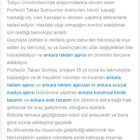
Tokyo Üniversitesi’nde araştırmalarına devam eden
Profesör Takao Sumiya’nın doktorları, tümör kapağı
hastalığı vb. olan hastaları e-deriden yapılmış eldivenlerle
tedavi ediyor. Hastalık olup olmadığını kontrol edebilmek
için ürettiği teknolojiyi anlattı.
Geçmişte üretilen e-derilere göre daha ileri teknoloji ile inşa
edilen bu teknoloji, ısı ve basınçtaki en ufak değişiklikleri bile
hissedebiliyor ve
ankara reklam ajansı
en önemlisi tercüme
edebiliyor.
Profesör. Takao Somiya, projeye 15 yıl önce bu teknolojiyle
başladığını ve ilk hayalinin robotları ve insanları
ankara
reklam ajansı
ve
ankara reklam ajansları
ile
ankara sosyal
medya ajansı
ürünününe yaptıran
ankara kurumsal kimlik
tasarım
ve
ankara web tasarım
için birbirine daha bağlı hale
getirecek bir araç geliştirmek olduğunu açıkladı.
Robotla temasa geçtiğinizde robot sizi anlayabilir ve buna
göre sizinle etkileşime geçebilir.
Bu dönemde bu rüyasında geliştirdiği elektronik ten
teknolojisinin sadece robotlarla sınırlı kalmayıp insanlar