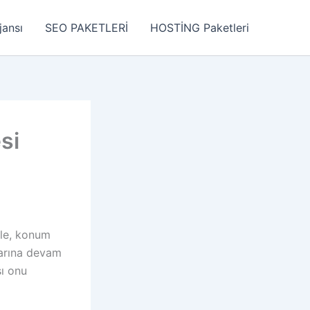
jansı
SEO PAKETLERİ
HOSTİNG Paketleri
si
gle, konum
larına devam
sı onu