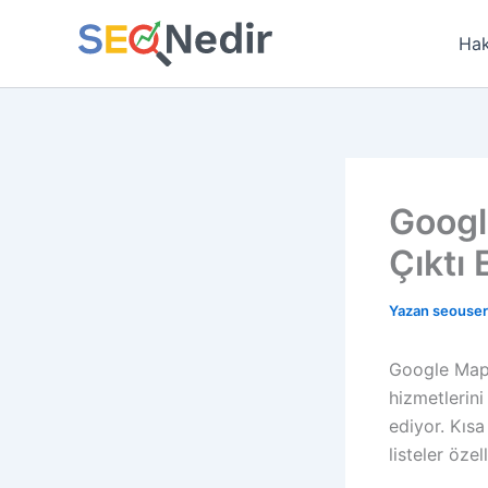
İçeriğe
atla
Hak
Googl
Çıktı
Yazan
seouse
Google Maps
hizmetlerin
ediyor. Kısa
listeler özel