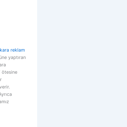
kara reklam
ne yaptıran
ara
” ötesine
r
erir.
Ayrıca
mamız