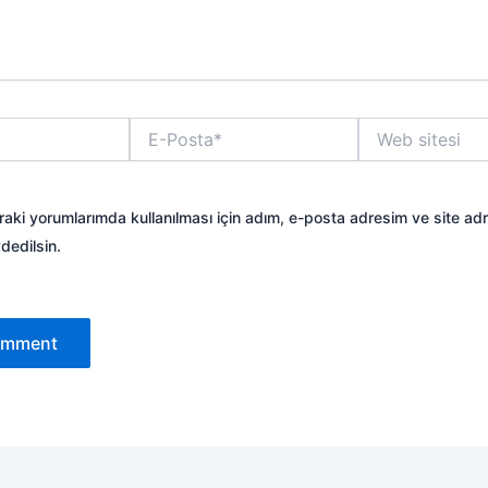
E-
Web
Posta*
sitesi
aki yorumlarımda kullanılması için adım, e-posta adresim ve site ad
dedilsin.