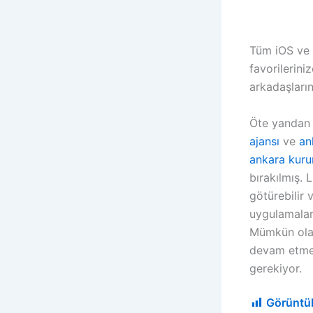
Tüm iOS ve A
favorilerini
arkadaşların
Öte yandan b
ajansı
ve
an
ankara kuru
bırakılmış. 
götürebilir 
uygulamalar 
Mümkün olan 
devam etmen
gerekiyor.
Görüntü