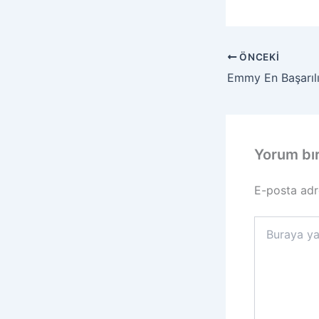
ÖNCEKI
Yorum bı
E-posta adr
Buraya
yazın..