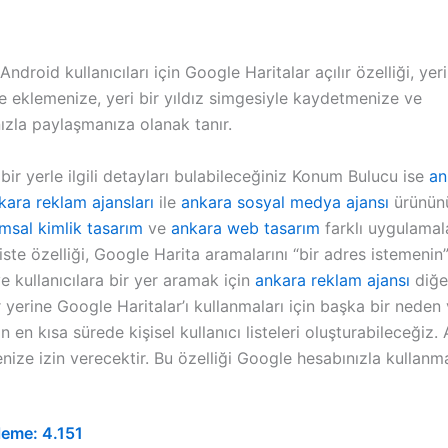
ndroid kullanıcıları için Google Haritalar açılır özelliği, yeri
ze eklemenize, yeri bir yıldız simgesiyle kaydetmenize ve
ızla paylaşmanıza olanak tanır.
ir yerle ilgili detayları bulabileceğiniz Konum Bulucu ise
an
kara reklam ajansları
ile
ankara sosyal medya ajansı
ürününü
msal kimlik tasarım
ve
ankara web tasarım
farklı uygulamal
Liste özelliği, Google Harita aramalarını “bir adres istemenin
ve kullanıcılara bir yer aramak için
ankara reklam ajansı
diğe
yerine Google Haritalar’ı kullanmaları için başka bir neden v
en kısa sürede kişisel kullanıcı listeleri oluşturabileceğiz. 
ize izin verecektir. Bu özelliği Google hesabınızla kullan
leme:
4.151