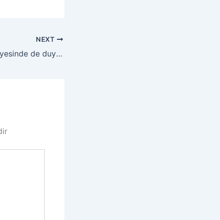
NEXT
Elektronik deri Sayesinde de duygular canlanıyor.
dir