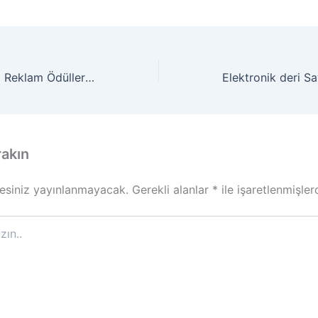
Emmy En Başarılı Reklam Ödüllerinin 2016 Yılındaki En İyi Adayları Belli Oldu
rakın
esiniz yayınlanmayacak.
Gerekli alanlar
*
ile işaretlenmişler