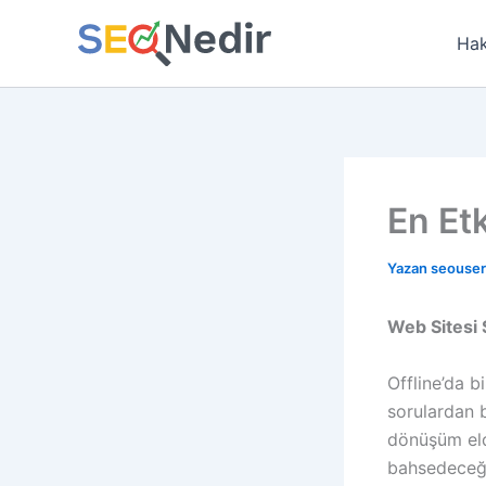
İçeriğe
atla
Hak
En Etk
Yazan
seouse
Web Sitesi S
Offline’da b
sorulardan b
dönüşüm eld
bahsedeceği