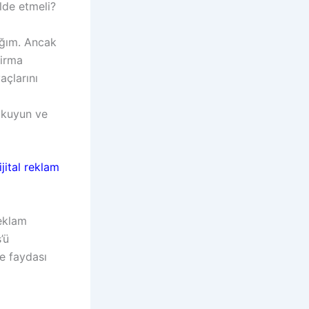
lde etmeli?
ağım. Ancak
firma
açlarını
okuyun ve
ijital reklam
reklam
’ü
e faydası