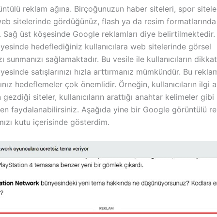
ntülü reklam ağına. Birçoğunuzun haber siteleri, spor sitele
 web sitelerinde gördüğünüz, flash ya da resim formatlarında
. Sağ üst köşesinde Google reklamları diye belirtilmektedir.
yesinde hedeflediğiniz kullanıcılara web sitelerinde görsel
zı sunmanızı sağlamaktadır. Bu vesile ile kullanıcıların dikka
ayesinde satışlarınızı hızla arttırmanız mümkündür. Bu rekla
nız hedeflemeler çok önemlidir. Örneğin, kullanıcıların ilgi al
n gezdiği siteler, kullanıcıların arattığı anahtar kelimeler gibi
en faydalanabilirsiniz. Aşağıda yine bir Google görüntülü r
mızı kutu içerisinde gösterdim.