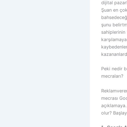
dijital paz
Şuan en çok 
bahsedeceği
şunu belirtm
sahiplerinin
karşılamayac
kaybedenler
kazananlard
Peki nedir b
mecraları?
Reklamverenl
mecrası Goo
açıklamaya.
olur? Başlay