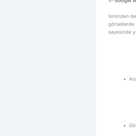
1- Google 
İsminden de
görsellerde
sayesinde ya
Ara
Gö