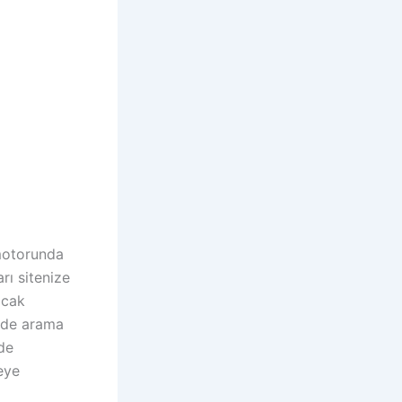
 motorunda
rı sitenize
acak
mde arama
nde
eye