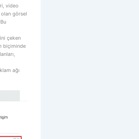
ri, video
 olan görsel
 Bu
tini çeken
m biçiminde
anları,
eklam ağı