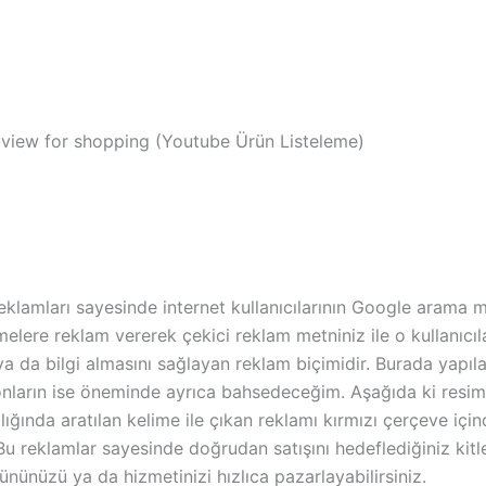
uview for shopping (Youtube Ürün Listeleme)
eklamları sayesinde internet kullanıcılarının Google arama
imelere reklam vererek çekici reklam metniniz ile o kullanıcıla
ya da bilgi almasını sağlayan reklam biçimidir. Burada yapıl
nların ise öneminde ayrıca bahsedeceğim. Aşağıda ki resi
lığında aratılan kelime ile çıkan reklamı kırmızı çerçeve içi
u reklamlar sayesinde doğrudan satışını hedeflediğiniz kitl
ürününüzü ya da hizmetinizi hızlıca pazarlayabilirsiniz.