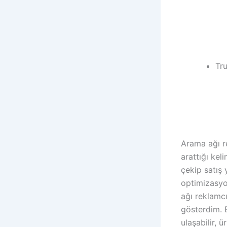
Tr
Arama ağı r
arattığı kel
çekip satış 
optimizasyo
ağı reklamcı
gösterdim. B
ulaşabilir, 