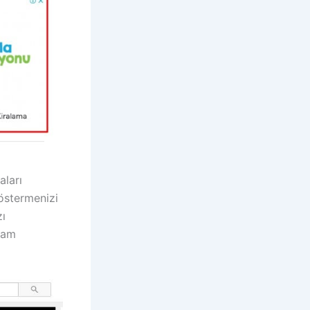
aları
östermenizi
zı
klam