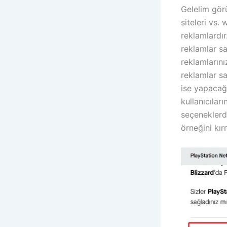
Gelelim görü
siteleri vs.
reklamlardır
reklamlar sa
reklamlarını
reklamlar s
ise yapacağı
kullanıcıları
seçeneklerd
örneğini kır