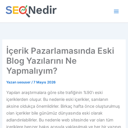
İçeriğe
atla
İçerik Pazarlamasında Eski
Blog Yazılarını Ne
Yapmalıyım?
Yazan
seouser
/
7 Mayıs 2026
Yapılan araştırmalara göre site trafiğinin %90’ı eski
içeriklerden oluşur. Bu nedenle eski içerikler, sanılanın
aksine oldukça önemlidirler. Birkaç hafta önce oluşturulmuş
olan içerikler bile günümüz dünyasında eski olarak
adlandırılabilirler. Bu nedenle web sitesinde var olan tüm
içeriklere benzer bakış açısıyla yaklaşılmalı ve her bir yazının