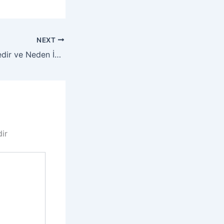
NEXT
İcerik Stratejisi Nedir ve Neden İhtiyacınız Var?
dir