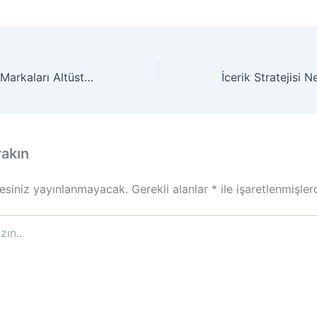
Pazarlamacıların Markaları Altüst Eden 6 Hatası
rakın
esiniz yayınlanmayacak.
Gerekli alanlar
*
ile işaretlenmişler