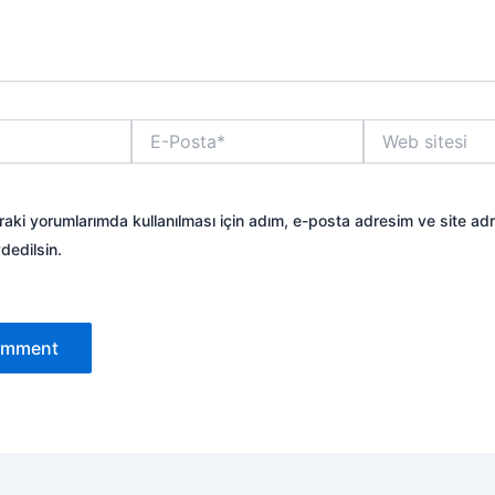
E-
Web
Posta*
sitesi
aki yorumlarımda kullanılması için adım, e-posta adresim ve site ad
dedilsin.