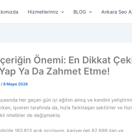
kımızda
Hizmetlerimiz
BLOG
Ankara Seo A
İçeriğin Önemi: En Dikkat Çek
 Yap Ya Da Zahmet Etme!
r
/
8 Mayıs 2026
asında her geçen gün iyi eğitim almış ve kendini yetiştirmi
ırken, işveren tarafında da, hızla farklılaşan sektörler ve hiz
ekli nitelikler de değişmekte.
din’de 193.813 açık pozisyon,
kariyer.net
62.699 ilan ve