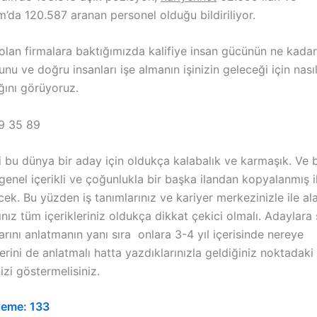
m’da 120.587 aranan personel olduğu bildiriliyor.
lan firmalara baktığımızda kalifiye insan gücünün ne kadar
nu ve doğru insanları işe almanın işinizin geleceği için nasıl
ğını görüyoruz.
9 35 89
i bu dünya bir aday için oldukça kalabalık ve karmaşık. Ve
 genel içerikli ve çoğunlukla bir başka ilandan kopyalanmış il
ek. Bu yüzden iş tanımlarınız ve kariyer merkezinizle ile ala
nız tüm içerikleriniz oldukça dikkat çekici olmalı. Adaylara
arını anlatmanın yanı sıra onlara 3-4 yıl içerisinde nereye
erini de anlatmalı hatta yazdıklarınızla geldiğiniz noktadaki
izi göstermelisiniz.
leme:
133