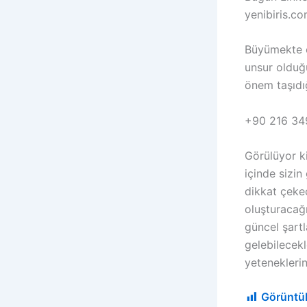
yenibiris.co
Büyümekte o
unsur olduğu
önem taşıdı
+90 216 34
Görülüyor k
içinde sizin
dikkat çekec
oluşturacağı
güncel şartl
gelebilecekl
yeteneklerin
Görüntü