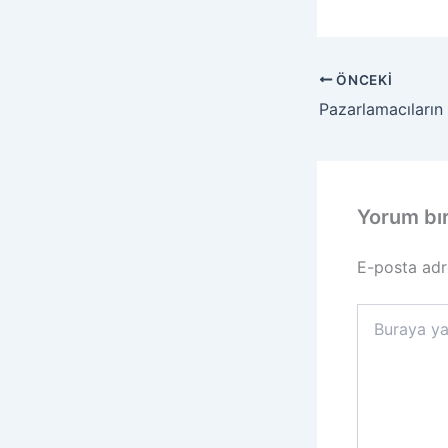
ÖNCEKI
Yorum bı
E-posta adr
Buraya
yazın..