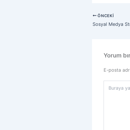
ÖNCEKI
Yorum bı
E-posta adr
Buraya
yazın..