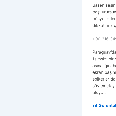
Bazen sesini
başvurursunu
bünyelerden,
dikkatimiz ç
+90 216 34
Paraguay’da
‘isimsiz’ bi
aşinalığını 
ekran başın
spikerler da
söylemek ye
oluyor.
Görüntü