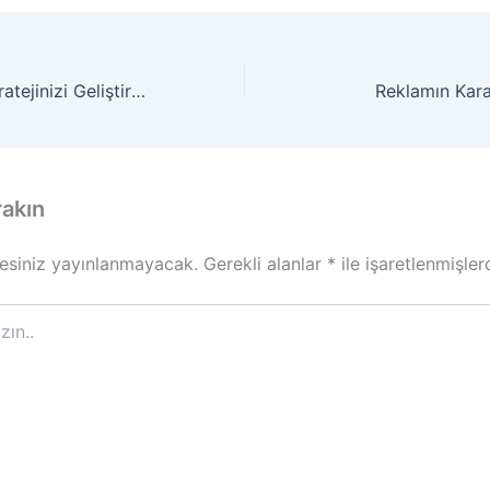
Sosyal Medya Stratejinizi Geliştirmenin 5 Yolu
Reklamın Kara
rakın
esiniz yayınlanmayacak.
Gerekli alanlar
*
ile işaretlenmişler