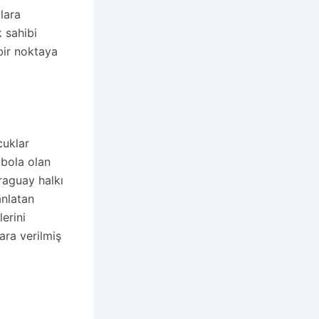
lara
 sahibi
bir noktaya
cuklar
tbola olan
araguay halkı
anlatan
erini
ara verilmiş