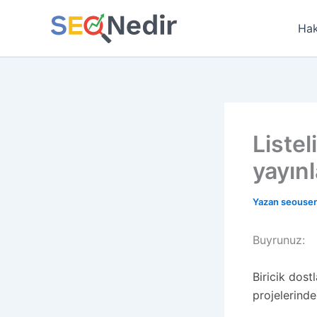
İçeriğe
atla
Hak
Liste
yayınl
Yazan
seouse
Buyrunuz:
Biricik dost
projelerinde