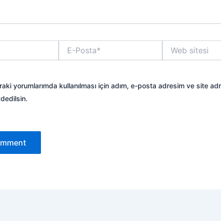
E-
Web
Posta*
sitesi
aki yorumlarımda kullanılması için adım, e-posta adresim ve site ad
dedilsin.