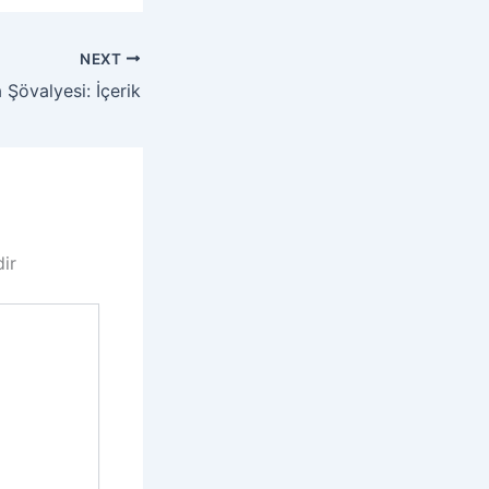
NEXT
 Şövalyesi: İçerik
dir