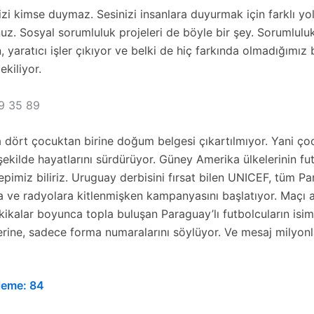
zi kimse duymaz. Sesinizi insanlara duyurmak için farklı yol
z. Sosyal sorumluluk projeleri de böyle bir şey. Sorumluluk
 yaratıcı işler çıkıyor ve belki de hiç farkında olmadığımız 
ekiliyor.
9 35 89
 dört çocuktan birine doğum belgesi çıkartılmıyor. Yani ço
r şekilde hayatlarını sürdürüyor. Güney Amerika ülkelerinin fu
hepimiz biliriz. Uruguay derbisini fırsat bilen UNICEF, tüm P
a ve radyolara kitlenmişken kampanyasını başlatıyor. Maçı 
kikalar boyunca topla buluşan Paraguay’lı futbolcuların isiml
rine, sadece forma numaralarını söylüyor. Ve mesaj milyonl
leme:
84