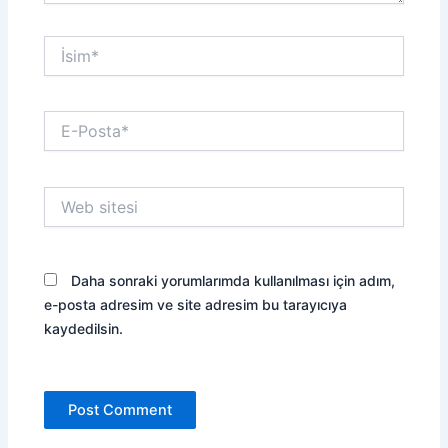
İsim*
E-
Posta*
Web
sitesi
Daha sonraki yorumlarımda kullanılması için adım,
e-posta adresim ve site adresim bu tarayıcıya
kaydedilsin.