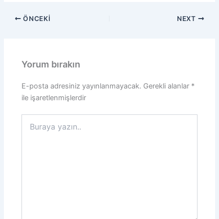
ÖNCEKI
NEXT
Yorum bırakın
E-posta adresiniz yayınlanmayacak.
Gerekli alanlar
*
ile işaretlenmişlerdir
Buraya
yazın..