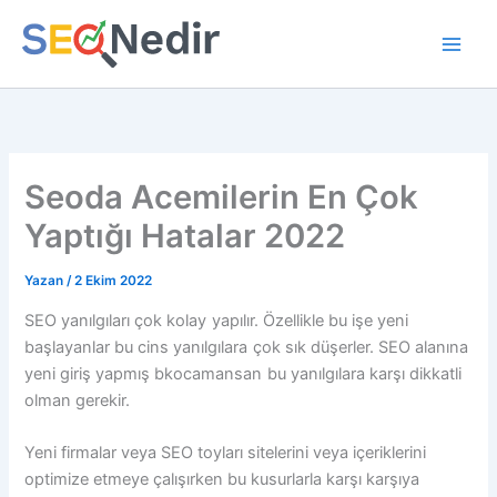
İçeriğe
atla
Seoda Acemilerin En Çok
Yaptığı Hatalar 2022
Yazan
/
2 Ekim 2022
SEO yanılgıları çok kolay yapılır. Özellikle bu işe yeni
başlayanlar bu cins yanılgılara çok sık düşerler. SEO alanına
yeni giriş yapmış bkocamansan bu yanılgılara karşı dikkatli
olman gerekir.
Yeni firmalar veya SEO toyları sitelerini veya içeriklerini
optimize etmeye çalışırken bu kusurlarla karşı karşıya