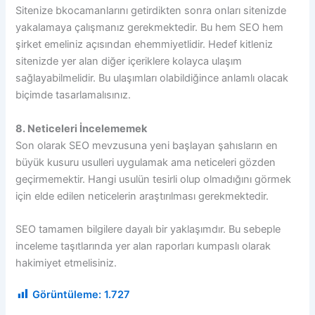
Sitenize bkocamanlarını getirdikten sonra onları sitenizde
yakalamaya çalışmanız gerekmektedir. Bu hem SEO hem
şirket emeliniz açısından ehemmiyetlidir. Hedef kitleniz
sitenizde yer alan diğer içeriklere kolayca ulaşım
sağlayabilmelidir. Bu ulaşımları olabildiğince anlamlı olacak
biçimde tasarlamalısınız.
8. Neticeleri İncelememek
Son olarak SEO mevzusuna yeni başlayan şahısların en
büyük kusuru usulleri uygulamak ama neticeleri gözden
geçirmemektir. Hangi usulün tesirli olup olmadığını görmek
için elde edilen neticelerin araştırılması gerekmektedir.
SEO tamamen bilgilere dayalı bir yaklaşımdır. Bu sebeple
inceleme taşıtlarında yer alan raporları kumpaslı olarak
hakimiyet etmelisiniz.
Görüntüleme:
1.727