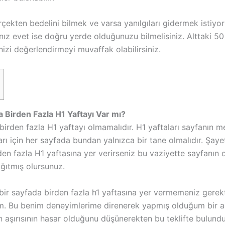
rçekten bedelini bilmek ve varsa yanılgıları gidermek istiy
nız evet ise doğru yerde olduğunuzu bilmelisiniz. Alttaki 50
nizi değerlendirmeyi muvaffak olabilirsiniz.
a Birden Fazla H1 Yaftayı Var mı?
birden fazla H1 yaftayı olmamalıdır. H1 yaftaları sayfanın 
rı için her sayfada bundan yalnızca bir tane olmalıdır. Şayet
den fazla H1 yaftasına yer verirseniz bu vaziyette sayfanın
ağıtmış olursunuz.
bir sayfada birden fazla h1 yaftasına yer vermemeniz gerekt
m. Bu benim deneyimlerime direnerek yapmış olduğum bir a
n aşırısının hasar olduğunu düşünerekten bu teklifte bulun