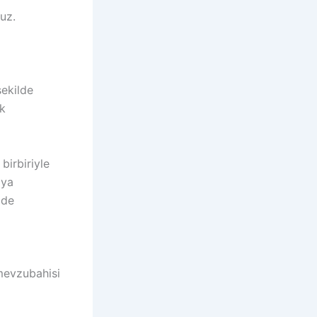
uz.
şekilde
ak
birbiriyle
aya
lde
 mevzubahisi