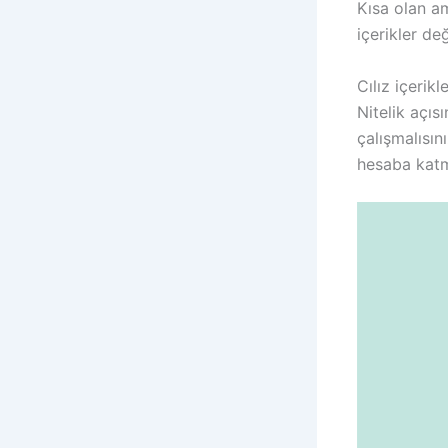
Kısa olan am
içerikler değ
Cılız içerik
Nitelik açıs
çalışmalısın
hesaba katm