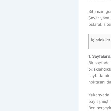
Sitenizin ge
Şayet yanıtı
bularak site
İçindekiler
1. Sayfalard
Bir sayfada 
odaklandıkla
sayfada bir
noktasını d
Yukarıyada 
paylaşmıştı
Ben herşeyi