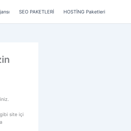
jansı
SEO PAKETLERİ
HOSTİNG Paketleri
zin
iniz.
ibi site içi
da