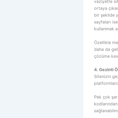
vaziyette si
ortaya çıkac
bir şekilde 
sayfaları is
kullanmak ar
Özellikle m
daha da geli
çözüme kavuş
4. Gezinti 
Sitenizin ge
platformlar
Pek çok şar
kodlarından 
sağlanabilm