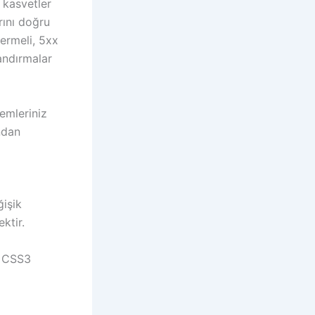
 kasvetler
rını doğru
termeli, 5xx
landırmalar
emleriniz
ndan
ğişik
ktir.
. CSS3