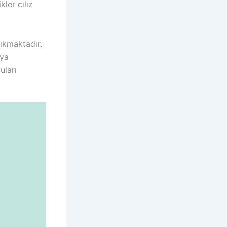
kler cılız
çıkmaktadır.
aya
uları