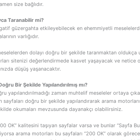
amen size bağlıdır.
yca Taranabilir mi?
egatif güzergahta etkileyebilecek en ehemmiyetli meselelerd
arının varlığıdır.
meselelerden dolayı doğru bir şekilde taranmaktan oldukça
ları sitenizi değerlendirmede kasvet yaşayacak ve netice 
nızda düşüş yaşanacaktır.
Doğru Bir Şekilde Yapılandırılmış mı?
ğru yapılandırılmadığı zaman muhtelif meseleler ortaya çıka
n sayfaları doğru bir şekilde yapılandırarak arama motorları
ekilde okumaları mevzusunda dayanakçı olabilirsiniz.
00 OK” kalitesini taşıyan sayfalar varsa ve bunlar “Sayfa B
riyorsa arama motorları bu sayfaları “200 OK” olarak görecek