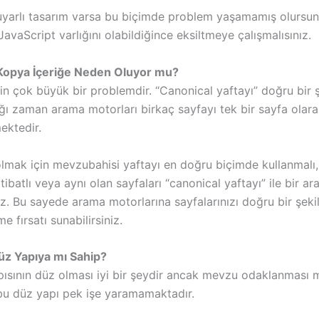
uyarlı tasarım varsa bu biçimde problem yaşamamış olursun
JavaScript varlığını olabildiğince eksiltmeye çalışmalısınız.
 Kopya İçeriğe Neden Oluyor mu?
çin çok büyük bir problemdir. “Canonical yaftayı” doğru bir 
ığı zaman arama motorları birkaç sayfayı tek bir sayfa olar
ektedir.
lmak için mevzubahisi yaftayı en doğru biçimde kullanmalı, 
tibatlı veya aynı olan sayfaları “canonical yaftayı” ile bir ar
iz. Bu sayede arama motorlarına sayfalarınızı doğru bir şeki
e fırsatı sunabilirsiniz.
Düz Yapıya mı Sahip?
apısının düz olması iyi bir şeydir ancak mevzu odaklanması
u düz yapı pek işe yaramamaktadır.