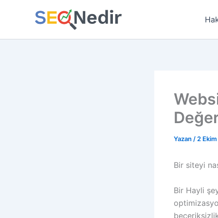
İçeriğe
atla
Hak
Websi
Değer
Yazan
/
2 Ekim
Bir siteyi n
Bir Hayli şe
optimizasyo
beceriksizlik