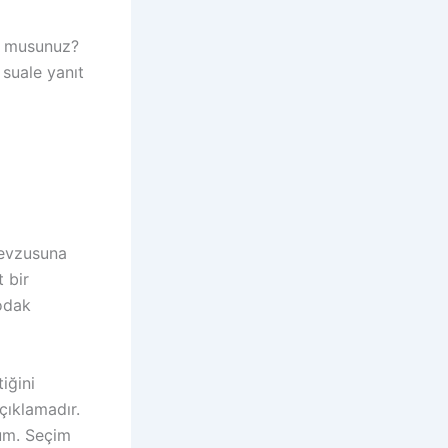
or musunuz?
 suale yanıt
mevzusuna
 bir
 odak
iğini
çıklamadır.
dum. Seçim