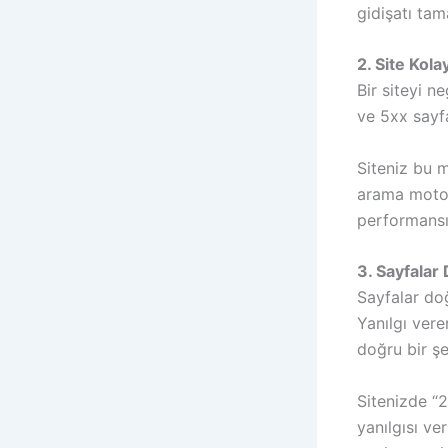
gidişatı tam
2. Site Kola
Bir siteyi n
ve 5xx sayfal
Siteniz bu 
arama motor
performansı
3. Sayfalar 
Sayfalar do
Yanılgı vere
doğru bir ş
Sitenizde “2
yanılgısı ve