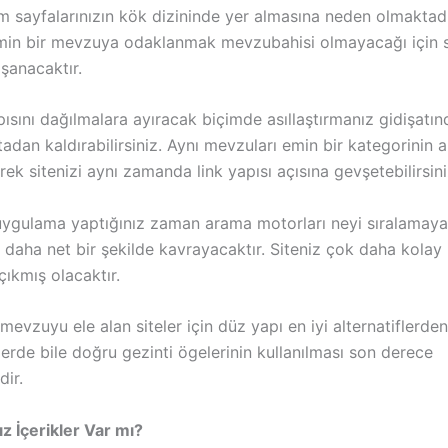
m sayfalarınızın kök dizininde yer almasına neden olmaktadı
min bir mevzuya odaklanmak mevzubahisi olmayacağı için s
şanacaktır.
pısını dağılmalara ayıracak biçimde asıllaştırmanız gidişatı
adan kaldırabilirsiniz. Aynı mevzuları emin bir kategorinin a
rek sitenizi aynı zamanda link yapısı açısına gevşetebilirsini
 uygulama yaptığınız zaman arama motorları neyi sıralamaya
 daha net bir şekilde kavrayacaktır. Siteniz çok daha kolay 
çıkmış olacaktır.
mevzuyu ele alan siteler için düz yapı en iyi alternatiflerden 
lerde bile doğru gezinti ögelerinin kullanılması son derece
dir.
lız İçerikler Var mı?