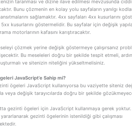
tenizin taranması ve dizine ilave edilmesi mevzusunda ciddi
aktır. Bunu çözmenin en kolay yolu sayfaların yanılgı kodla
yansıtmalarını sağlamaktır. 4xx sayfaları 4xx kusurlarını gös
e 5xx kusurlarını göstermelidir. Bu sayfalar için değişik yapı
ama motorlarının kafasını karıştıracaktır.
eseleyi çözmek yerine değişik göstermeye çalışırsanız probl
şecektir. Bu meseleleri doğru bir şekilde tespit etmeli, ardı
turmalı ve sitenizin niteliğini yükseltmelisiniz.
Ögeleri JavaScript’e Sahip mi?
zinti ögeleri JavaScript kullanıyorsa bu vaziyette siteniz de
da veya değişik tarayıcılarda doğru bir şekilde gözükmeyece
tta gezinti ögeleri için JavaScript kullanmaya gerek yoktur
yararlanarak gezinti ögelerinin istenildiği gibi çalışması
ektedir.