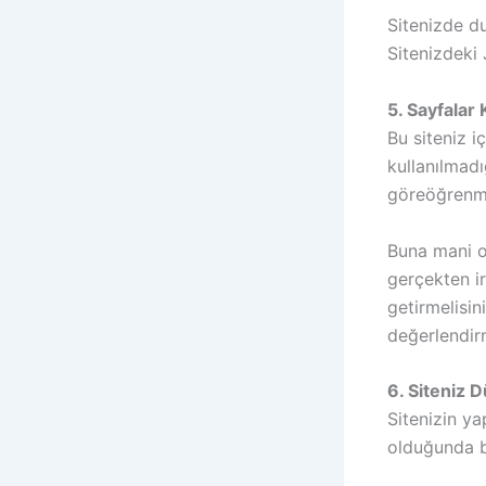
Sitenizde d
Sitenizdeki 
5. Sayfalar
Bu siteniz i
kullanılmad
göreöğrenm
Buna mani o
gerçekten ir
getirmelisin
değerlendirm
6. Siteniz 
Sitenizin y
olduğunda b