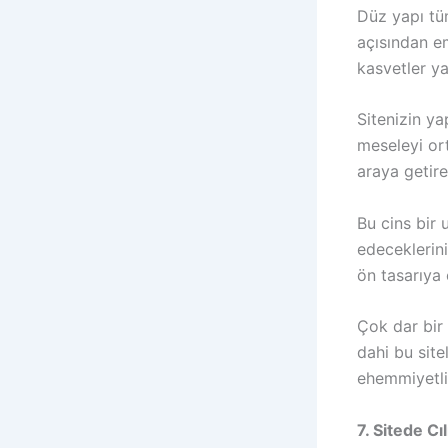
Düz yapı tü
açısından e
kasvetler ya
Sitenizin ya
meseleyi ort
araya getire
Bu cins bir
edeceklerini
ön tasarıya 
Çok dar bir 
dahi bu site
ehemmiyetli
7. Sitede Cı