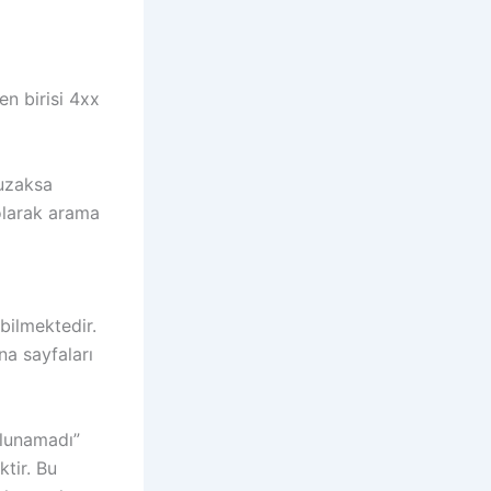
en birisi 4xx
 uzaksa
olarak arama
bilmektedir.
na sayfaları
ulunamadı”
tir. Bu